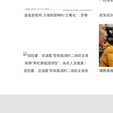
速食新變局 方便粉面轉向“正餐化”，營養
政策咨詢
與口味成突圍關鍵
迎院慶，送溫暖 腎病風濕科二病區走進衛
國際康復
輝“青松康復護理院”，為老人送健康！
活動，