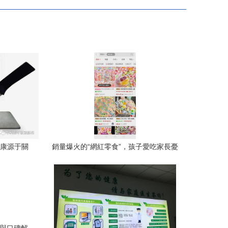
健康源于關
銷量爆火的“網紅零食”，孩子愛吃家長憂
營養專家給出關鍵建議