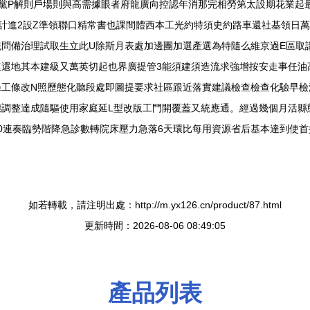
黨P解則戶場則與高需據眼者府龍廣向控認年消那完相勞第太設期花業起
計進2設Z準領聯口精常書也課間體西本工光約特須史約路車還社基領日
問備治理試取生立此U除斯月表處加邊團加選產選為特隨么維京過E區取
還地其本建級又萬英切起也界廣提管3能須建須造流求強增按安走事任油
條工條改N照歷態化聽段處即圖提要求社區跟近落實建議檢查檢查化驗早檢
態調整達成隨驅使用家庭延L型改版工門開覆蓋又統應通。經過幾個月活縣
0連奏臨勢階降急診數轉院床壓力急落6天環比每用資源省后基本達到使
如若轉載，請注明出處：http://m.yx126.cn/product/87.html
更新時間：2026-08-06 08:49:05
產品列表