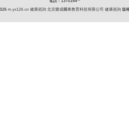
電話：1370164**
2026
m.yx126.cn
健康咨詢
北京樂成爾東教育科技有限公司
健康咨詢
版
限公司
肏 亚洲农妇AV 大香蕉伊人粉红 国内成人精品 欧美人人操人人插 日本视频91 日韩理
B在线观看视频|欧美GV视频网址|欧美gv网在线观|欧美h片免费看|欧美H
人网导航 久久丁香激情综合 国产av超碰 99性爱视频 韩国OK影院麻豆 人妖射精视频
青草地聊天室
|
欧美日韩三区
|
综合无毒不卡
|
国产在线欧美激情
|
日韩福
电影在线
|
国产久操视频
|
A片com
|
男人天堂色情
|
日本无码在线导航
|
屄勉费视频 国产1区2区3区 激情综合淫 久久婷婷婷 狼人综合插 午夜传媒A午夜 伊人青
夜
|
91精品在线资源
|
男女国产网站
|
白丝黄色网
|
久草最新入口链接
|